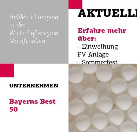
AKTUELL
Hidden Champion
in der
Erfahre mehr
Wirtschaftsregion
über:
Mainfranken
- Einweihung
PV-Anlage
- Sommerfest
mit
Familiennachmitta
UNTER­NEHMEN
- 5.450 Bäume
für
Bayerns Best
Unterfranken
50
- Veranstaltung:
Mythen rund
um
Wärmepumpen